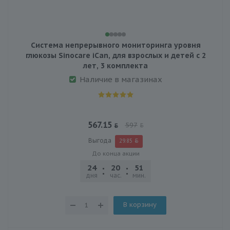
Система непрерывного мониторинга уровня
глюкозы Sinocare iCan, для взрослых и детей с 2
лет, 3 комплекта
Наличие в магазинах
567.15
597
Выгода
29.85
До конца акции
24
20
51
31
дня
час.
мин.
сек.
В корзину