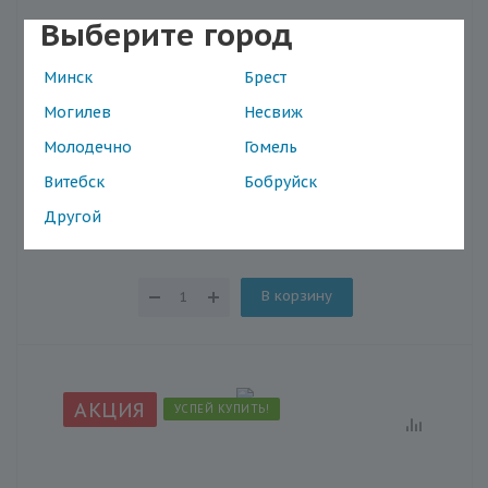
Выберите город
Тест-полоски для измерения уровня глюкозы в
Минск
Брест
крови Finetest Файнтест Auto-coding Premium №
50
Могилев
Несвиж
Наличие в магазинах
Молодечно
Гомель
Витебск
Бобруйск
Другой
39.64
В корзину
АКЦИЯ
УСПЕЙ КУПИТЬ!