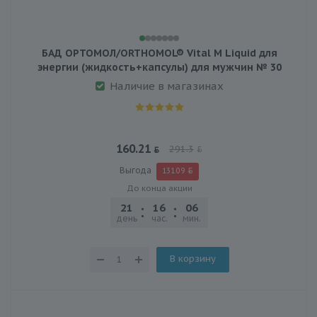
БАД ОРТОМОЛ/ORTHOMOL® Vital M Liquid для
энергии (жидкость+капсулы) для мужчин № 30
Наличие в магазинах
160.21
291.3
Выгода
131.09
До конца акции
21
16
06
25
день
час.
мин.
сек.
В корзину