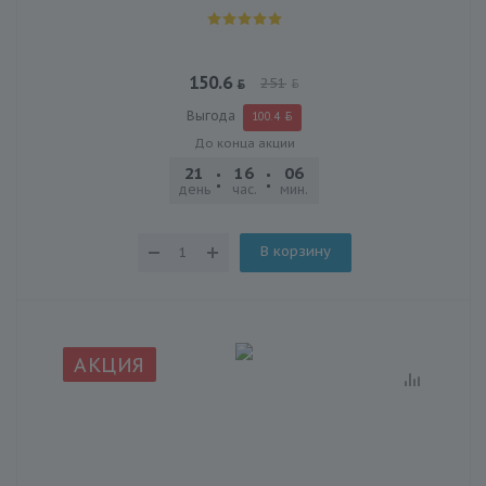
150.6
251
Выгода
100.4
До конца акции
21
16
06
25
день
час.
мин.
сек.
В корзину
АКЦИЯ