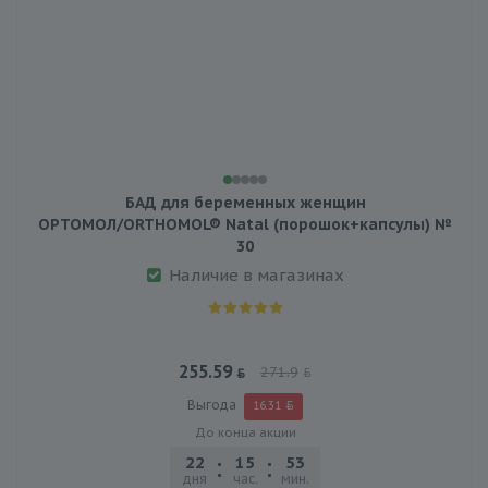
БАД для беременных женщин
ОРТОМОЛ/ORTHOMOL® Natal (порошок+капсулы) №
30
Наличие в магазинах
255.59
271.9
Выгода
16.31
До конца акции
22
15
53
25
дня
час.
мин.
сек.