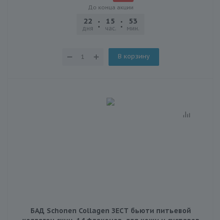
До конца акции
22
15
53
25
дня
час.
мин.
сек.
В корзину
БАД Schonen Collagen ЗЕСТ бьюти питьевой