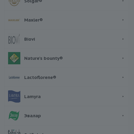
Solgar®
Maxler®
Biovi
Nature's bounty®
Lactoflorene®
Lamyra
Эвалар