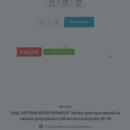
22
15
53
25
дня
час.
мин.
сек.
В корзину
АКЦИЯ
УСПЕЙ КУПИТЬ!
БАД ОРТОМОЛ/ORTHOMOL® Tendo для сухожилий и
связок (порошок+таблетки+капсулы) № 30
Наличие в магазинах