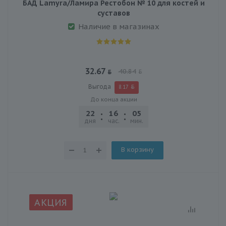
БАД Lamyra/Ламира Рестобон № 10 для костей и
суставов
Наличие в магазинах
32.67
40.84
Выгода
8.17
До конца акции
22
16
05
25
дня
час.
мин.
сек.
В корзину
АКЦИЯ