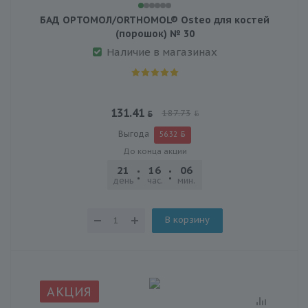
БАД ОРТОМОЛ/ORTHOMOL® Osteo для костей
(порошок) № 30
Наличие в магазинах
131.41
187.73
Выгода
56.32
До конца акции
21
16
06
25
день
час.
мин.
сек.
В корзину
АКЦИЯ