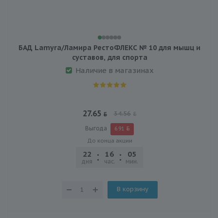
БАД Lamyra/Ламира РестоФЛЕКС № 10 для мышц и
суставов, для спорта
Наличие в магазинах
27.65
34.56
Выгода
6.91
До конца акции
22
16
05
25
дня
час.
мин.
сек.
В корзину