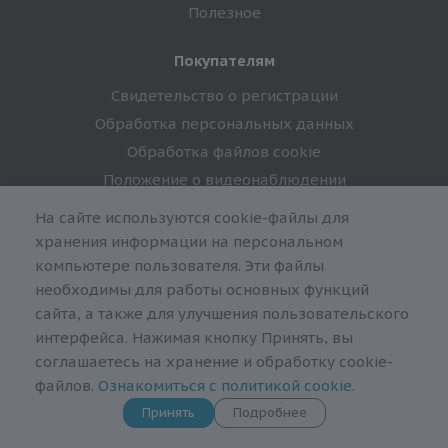
Полезное
Покупателям
Свидетельство о регистрации
Обработка персональных данных
Обработка файлов cookie
Положение о видеонаблюдении
На сайте используются cookie-файлы для
Подпишитесь на спецпредложения!
хранения информации на персональном
компьютере пользователя. Эти файлы
необходимы для работы основных функций
сайта, а также для улучшения пользовательского
интерфейса. Нажимая кнопку Принять, вы
Оставайтесь на связи
соглашаетесь на хранение и обработку cookie-
файлов.
Ознакомиться с политикой cookie
.
Принять
Подробнее
Наши контакты