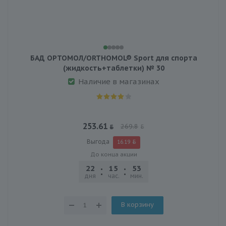
БАД ОРТОМОЛ/ORTHOMOL® Sport для спорта
(жидкость+таблетки) № 30
Наличие в магазинах
253.61
269.8
Выгода
16.19
До конца акции
22
15
53
25
дня
час.
мин.
сек.
В корзину