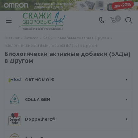
0
Главная
-
Каталог
-
БАДы и лечебные товары в Другом
-
Биологически активные добавки (БАДы) в Другом
Биологически активные добавки (БАДы)
в Другом
ORTHOMOL®
COLLA GEN
Doppelherz®