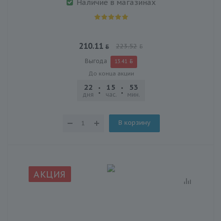
Наличие в магазинах
210.11
223.52
Выгода
13.41
До конца акции
22
15
53
25
дня
час.
мин.
сек.
В корзину
АКЦИЯ