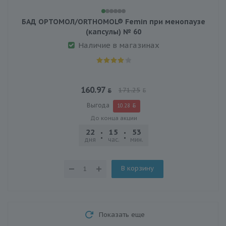
БАД ОРТОМОЛ/ORTHOMOL® Femin при менопаузе
(капсулы) № 60
Наличие в магазинах
160.97
171.25
Выгода
10.28
До конца акции
22
15
53
25
дня
час.
мин.
сек.
В корзину
Показать еще