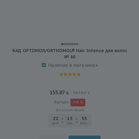
БАД ОРТОМОЛ/ORTHOMOL® Hair Intense для волос
№ 60
Наличие в магазинах
155.87
165.82
Выгода
9.95
До конца акции
22
15
53
25
дня
час.
мин.
сек.