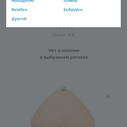
Молодечно
Гомель
Протез молочной железы Amoena АМОЕНА Contact
Витебск
Бобруйск
384C 1S
Наличие в магазинах
Другой
Артикул: 384C
Нет в наличии
в выбранном регионе