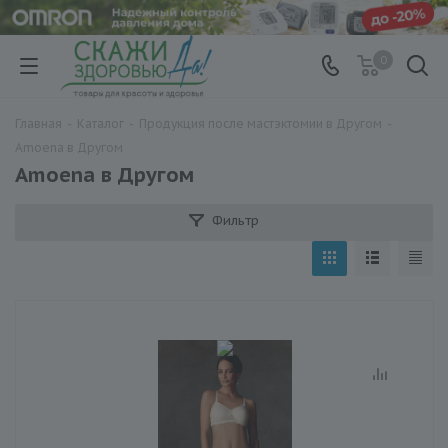
0
Главная
-
Каталог
-
Продукция после мастэктомии в Другом
-
Amoena в Другом
Amoena в Другом
Фильтр