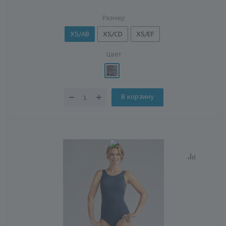
Размер
XS/AB
XS/CD
XS/EF
Цвет
В корзину