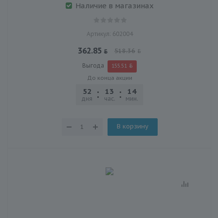
Наличие в магазинах
Артикул: 602004
362.85
518.36
Выгода
155.51
До конца акции
52
13
14
12
дня
час.
мин.
сек.
В корзину