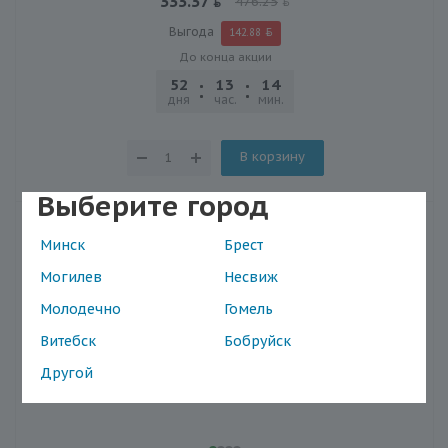
333.37
476.25
Выгода
142.88
До конца акции
52
13
14
12
дня
час.
мин.
сек.
В корзину
Выберите город
Минск
Брест
Могилев
Несвиж
Молодечно
Гомель
Витебск
Бобруйск
Другой