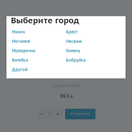
Выберите город
Минск
Брест
Могилев
Несвиж
Колоприемник Alterna® мешок для
Молодечно
Гомель
двухкомпонентного стомного устройства,
Витебск
Бобруйск
открытый, непрозрачный, 50 мм Maxi
Наличие в магазинах
Другой
Артикул: 016920
10.1
В корзину