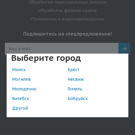
Обработка персональных данных
Обработка файлов cookie
Положение о видеонаблюдении
Подпишитесь на спецпредложения!
Выберите город
Оставайтесь на связи
Минск
Брест
Могилев
Несвиж
Молодечно
Гомель
Витебск
Бобруйск
Наши контакты
Другой
+375(44) 717-17-59
shop@da.by