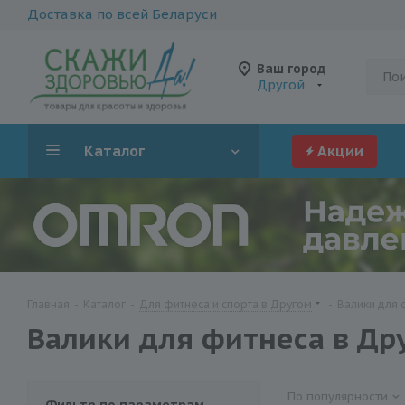
Доставка по всей Беларуси
Ваш город
Другой
Каталог
Акции
Главная
-
Каталог
-
Для фитнеса и спорта в Другом
-
Валики для 
Валики для фитнеса в Др
По популярности
Фильтр по параметрам