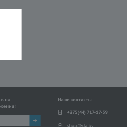
ь на
Наши контакты
жения!
+375(44) 717-17-59
shop@da.by