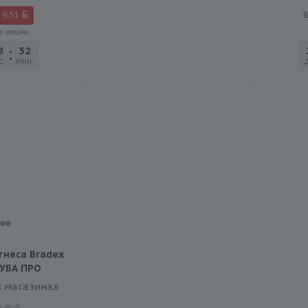
9.53
а акции
8
32
30
с.
мин.
сек.
тнеса Bradex
ТУБА ПРО
в магазинах