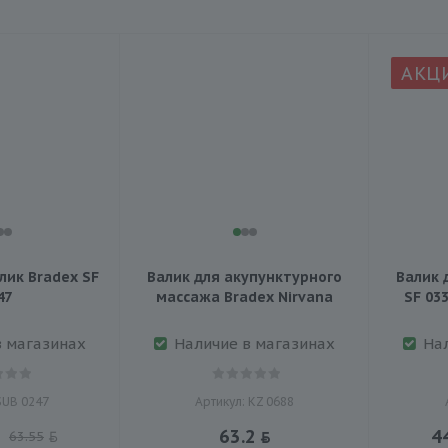
АКЦ
ик Bradex SF
Валик для акупунктурного
Валик 
47
массажа Bradex Nirvana
SF 03
в магазинах
Наличие в магазинах
На
SUB 0247
Артикул: KZ 0688
63.2
4
63.55