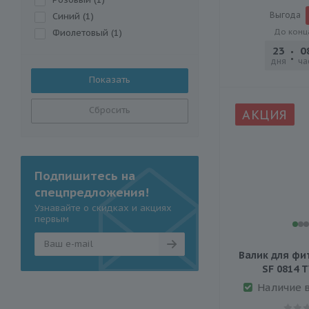
Выгода
Синий (
1
)
Фиолетовый (
1
)
До конц
23
0
дня
ча
Сбросить
АКЦИЯ
Подпишитесь на
спецпредложения!
Узнавайте о скидках и акциях
первым
Валик для фи
SF 0814 
Наличие 