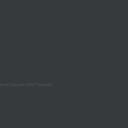
егистрации ООО"Яндейл",