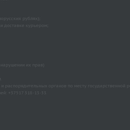
лорусских рублях);
ри доставке курьером;
 нарушении их прав)
.
и распорядительных органов по месту государственной р
й: +37517 318-13-33.