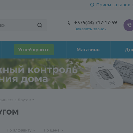
Прием заказов е
+375(44) 717-17-59
Заказать звонок
Успей купить
Магазины
Дос
фитнеса в Другом
угом
По алфавиту
По цене