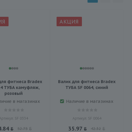
ИЯ
АКЦИЯ
для фитнеса Bradex
Валик для фитнеса Bradex
34 ТУБА камуфляж,
ТУБА SF 0064, синий
розовый
личие в магазинах
Наличие в магазинах
Артикул: SF 0334
Артикул: SF 0064
4.84
35.97
52.75
42.32