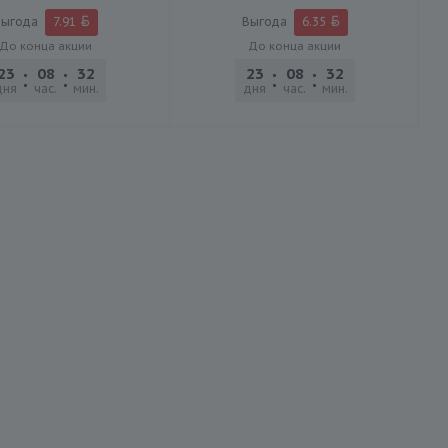
Выгода
7.91
Выгода
6.35
До конца акции
До конца акции
23
08
32
30
23
08
32
30
дня
час.
мин.
сек.
дня
час.
мин.
сек.