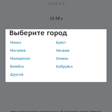
15.58
Выберите город
В корзину
Минск
Брест
Могилев
Несвиж
Молодечно
Гомель
Витебск
Бобруйск
Другой
Мочеприемник полимерный Аверсус типа "Утка",