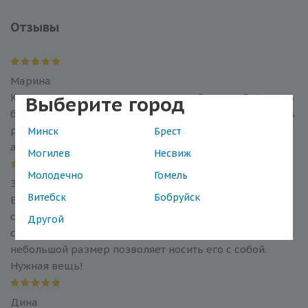
Отзывы
Марина
Купила для контроля глюкозы у всей семьи. Всё очень
Выберите город
быстро и просто. Справится даже ребёнок. И что очень
радует, не нужно ходить в поликлинику для сдачи
Минск
Брест
анализа
Могилев
Несвиж
Молодечно
Гомель
Зинаида
Витебск
Бобруйск
В надёжности показаний уверена. Раз в три месяца
сдаю контрольный анализ, все совпадает. Аппарат
Другой
сохраняет в памяти 365 измерений. Удобный футляр и
небольшой размер позволяет носить его с собой.
Нужная вещь!
Дина