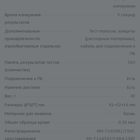
измерения
Время измерения
5 секунд
результатов
Дополнительные
Тест-полоски, ланцеты
принадлежности
(расходные материалы),
(приобретаемые отдельно)
кабель для подключения к
ПК
Память результатов тестов
365
(количество)
Подключение к ПК
Есть
Наличие дисплея
Есть
Вес, г.
43
Размеры (В*Ш*Г) мм.
81×52×16 мм
Материал для анализа
Кровь
Объём образца крови
0,50 мкл
Регистрационное
ИМ-7.102081/2503,
удостоверение
Мт-7.116363/7.004-2502