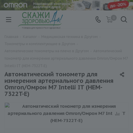
0
Главная
-
Каталог
-
Медицинская техника в Другом
-
Тонометры и комплектующие в Другом
-
Автоматические тонометры на плечо в Другом
-
Автоматический
тонометр для измерения артериального давления Omron/Омрон M7
Intelli IT (HEM-7322T-E)
Автоматический тонометр для
измерения артериального давления
Omron/Омрон M7 Intelli IT (HEM-
7322T-E)