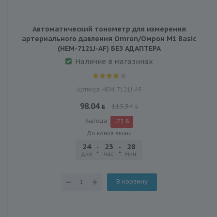
Автоматический тонометр для измерения
артериального давления Omron/Омрон M1 Basic
(HEM-7121J-AF) БЕЗ АДАПТЕРА
Наличие в магазинах
Артикул: HEM-7121J-AF
98.04
115.34
Выгода
17.3
До конца акции
24
23
28
03
дня
час.
мин.
сек.
В корзину