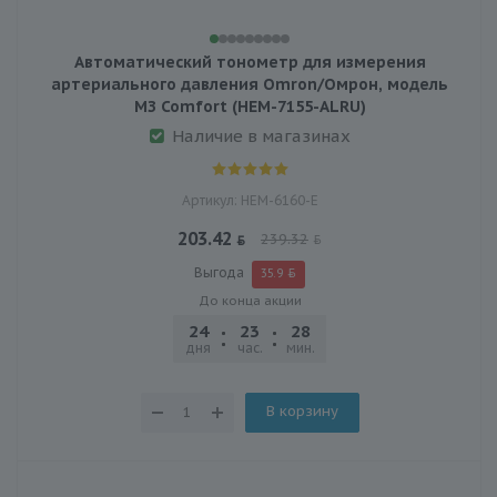
Автоматический тонометр для измерения
артериального давления Omron/Омрон, модель
МЗ Comfort (HEM-7155-ALRU)
Наличие в магазинах
Артикул: HEM-6160-E
203.42
239.32
Выгода
35.9
До конца акции
24
23
28
03
дня
час.
мин.
сек.
В корзину