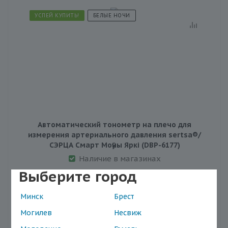
УСПЕЙ КУПИТЬ!
БЕЛЫЕ НОЧИ
Автоматический тонометр на плечо для
измерения артериального давления sertsa®/
СЭРЦА Смарт Моӯны Яркі (DBP-6177)
Наличие в магазинах
Выберите город
Минск
Брест
122.14
152.68
Могилев
Несвиж
Выгода
30.54