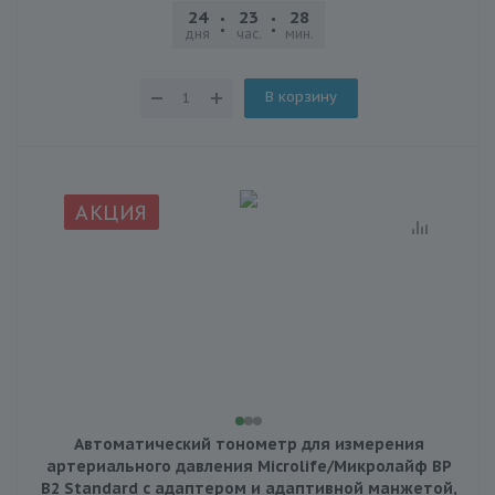
24
23
28
03
дня
час.
мин.
сек.
В корзину
АКЦИЯ
Автоматический тонометр для измерения
артериального давления Microlife/Микролайф ВР
В2 Standard с адаптером и адаптивной манжетой,