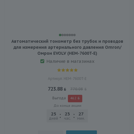
Автоматический тонометр без трубок и проводов
для измерения артериального давления Omron/
Омрон EVOLV (HEM-7600T-E)
Наличие в магазинах
Артикул: HEM-7600T-E
723.88
770.08
Выгода
46.2
До конца акции
25
23
27
03
дней
час.
мин.
сек.