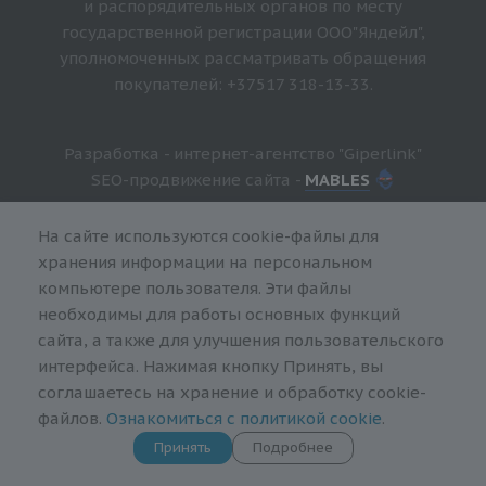
и распорядительных органов по месту
государственной регистрации ООО"Яндейл",
уполномоченных рассматривать обращения
покупателей: +37517 318-13-33.
Разработка - интернет-агентство "Giperlink"
SEO-продвижение сайта -
MABLES
На сайте используются cookie-файлы для
хранения информации на персональном
компьютере пользователя. Эти файлы
необходимы для работы основных функций
сайта, а также для улучшения пользовательского
интерфейса. Нажимая кнопку Принять, вы
соглашаетесь на хранение и обработку cookie-
файлов.
Ознакомиться с политикой cookie
.
Принять
Подробнее