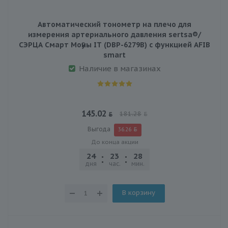
Автоматический тонометр на плечо для
измерения артериального давления sertsa®/
СЭРЦА Смарт Мoӯны IT (DBP-6279B) с функцией AFIB
smart
Наличие в магазинах
145.02
181.28
Выгода
36.26
До конца акции
24
23
28
03
дня
час.
мин.
сек.
В корзину