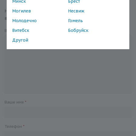
Минск
Брест
Наши квалифицированные специалисты обязательно
Могилев
Несвиж
вам помогут.
Молодечно
Гомель
Витебск
Бобруйск
Вопрос
*
Другой
Ваше имя
*
Телефон
*