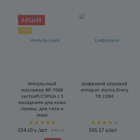
АКЦИЯ
ХИТ
Импульсный
Цифровой слуховой
массажер BP-7000
аппарат Aurica Every
sertsa®/СЭРЦА с 5
TR 220M
насадками для кожи
головы, для тела и
лица
134.10
/шт
501.17
/шт
149
BYN